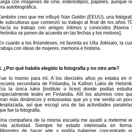
juega con imágenes de cine, estereotipos, papeles, aunque n
era autobiográfica.
También creo que me influyó Nan Goldin (EEUU), una fotógraf
de subculturas que comenzó su trabajo al final de los años 70
Hacía su trabajo con amigos íntimos y conocidos [Nanna 
Verónika se ponen de acuerdo en las fechas y los motivos].
En cuanto a los finlandeses, mi favorita es Ulla Jokisalo, la cua
trabaja con ideas de mujeres, memoria e historia.
4. ¿Por qué habéis elegido la fotografía y no otro arte?
Fue lo mismo para mí. A los dieciséis años yo estaba en m
escuela secundaria de Finlandia, la Kallion Lukio de Helsinki
Era la única lukio [instituto o liceo] donde podías estudia
especialmente teatro en Finlandia. Allí los alumnos creo qu
eran más dinámicos y entusiastas que yo y me sentía un poc
desplazada, así que escogí una de las actividades paralelas
que fue la fotografía.
Una compañera de la misma escuela me ayudó a meterme e
esta actividad. Siempre he estado interesada en forma
diferentes de hacer arte y podría haberme concentrado e