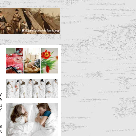
y
e
a
Y
s
s