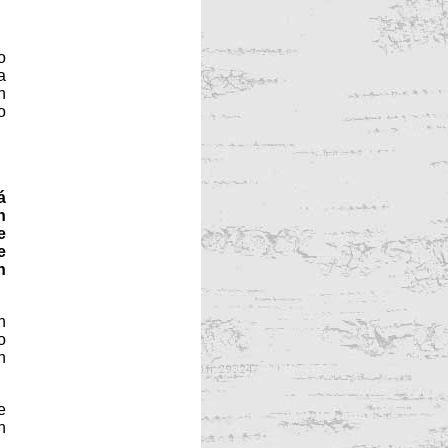
o
a
n
o
á
n
e
e
n
n
o
n
e
n