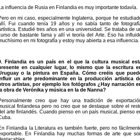
La influencia de Rusia en Finlandia es muy importante todavía.
Pero en mi caso, especialmente Inglaterra, porque he estudiad
allí. Fui cuando tenía 19 años y no sabía tanto de fotografí
artística. Estudié tres años en una universidad. Se trataba de u
curso de bastante fama y allí vi teoría del Arte. Eso ha influid
muchísimo en mi fotografía y estoy muy abierta a esa influencia.
9. Finlandia es un país en el que la cultura musical est
presente en cualquier lugar, lo mismo que la escritura e
Uruguay o la pintura en España. Cómo creéis que pued
influir un arte predominante en la producción artística d
otros artistas, por ejemplo los fotógrafos ¿Hay narración e
la obra de Verónika y música en la de Nanna?
Personalmente creo que hay una tradición de exportació
musical finlandesa pero no creo que se destaque sobre el rest
del arte finlandés. Cuando pienso en un país musical, pienso e
Cuba.
En Finlandia la Literatura es también fuerte, pero no fácilment
exportable. En Finlandia hay muchas formas de arte que so
destacables.