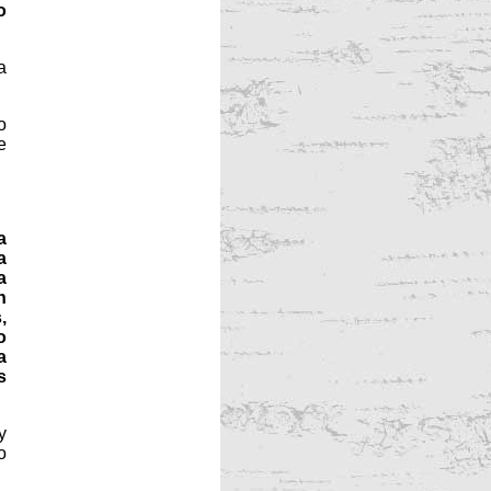
o
a
o
e
a
a
a
n
,
o
a
s
y
o