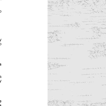
o
y
o
s
a
y
e
s