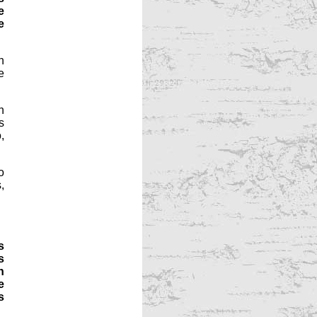
e
e
n
e
n
s
,
o
,
s
s
n
e
s