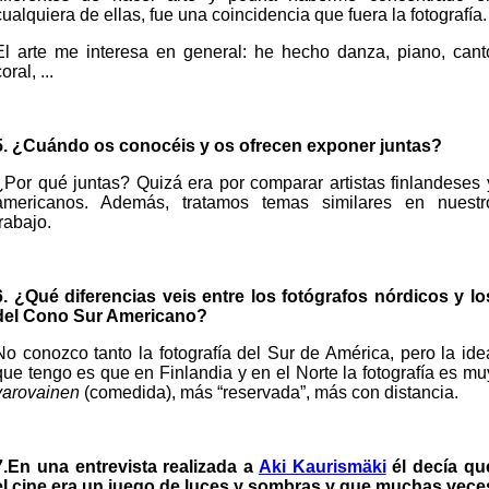
cualquiera de ellas, fue una coincidencia que fuera la fotografía.
El arte me interesa en general: he hecho danza, piano, cant
oral, ...
5. ¿Cuándo os conocéis y os ofrecen exponer juntas?
¿Por qué juntas? Quizá era por comparar artistas finlandeses 
americanos. Además, tratamos temas similares en nuestr
trabajo.
6. ¿Qué diferencias veis entre los fotógrafos nórdicos y lo
del Cono Sur Americano?
No conozco tanto la fotografía del Sur de América, pero la ide
que tengo es que en Finlandia y en el Norte la fotografía es mu
varovainen
(comedida), más “reservada”, más con distancia.
7.En una entrevista realizada a
Aki Kaurismäki
él decía qu
el cine era un juego de luces y sombras y que muchas vece