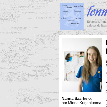
Revista cultural
enlaces de liter
Nanna Saarhelo
,
por Minna Kurjenluoma