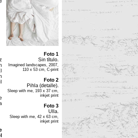
e
Foto 1
z
Sin título.
n
Imagined landscapes, 2007,
110 x 53 cm, C-print
l
n
Foto 2
l
Pihla (detalle).
Sleep with me, 193 x 37 cm,
inkjet print
e
a
Foto 3
Ulla.
Sleep with me, 42 x 63 cm,
inkjet print
e
l