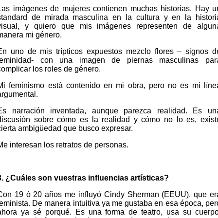
Las imágenes de mujeres contienen muchas historias. Hay u
standard de mirada masculina en la cultura y en la histori
visual, y quiero que mis imágenes representen de algun
manera mi género.
En uno de mis trípticos expuestos mezclo flores – signos d
feminidad- con una imagen de piernas masculinas par
complicar los roles de género.
Mi feminismo está contenido en mi obra, pero no es mi líne
argumental.
Es narración inventada, aunque parezca realidad. Es un
discusión sobre cómo es la realidad y cómo no lo es, exist
cierta ambigüedad que busco expresar.
Me interesan los retratos de personas.
3. ¿Cuáles son vuestras influencias artísticas?
Con 19 ó 20 años me influyó Cindy Sherman (EEUU), que er
feminista. De manera intuitiva ya me gustaba en esa época, per
ahora ya sé porqué. Es una forma de teatro, usa su cuerpo