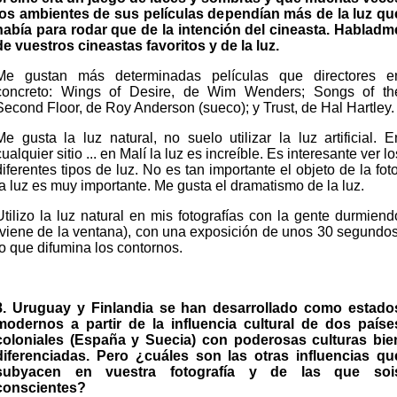
los ambientes de sus películas dependían más de la luz qu
había para rodar que de la intención del cineasta. Habladm
de vuestros cineastas favoritos y de la luz.
Me gustan más determinadas películas que directores e
concreto: Wings of Desire, de Wim Wenders; Songs of th
Second Floor, de Roy Anderson (sueco); y Trust, de Hal Hartley.
Me gusta la luz natural, no suelo utilizar la luz artificial. E
cualquier sitio ... en Malí la luz es increíble. Es interesante ver lo
diferentes tipos de luz. No es tan importante el objeto de la foto
la luz es muy importante. Me gusta el dramatismo de la luz.
Utilizo la luz natural en mis fotografías con la gente durmiend
(viene de la ventana), con una exposición de unos 30 segundos
lo que difumina los contornos.
8. Uruguay y Finlandia se han desarrollado como estado
modernos a partir de la influencia cultural de dos paíse
coloniales (España y Suecia) con poderosas culturas bie
diferenciadas. Pero ¿cuáles son las otras influencias qu
subyacen en vuestra fotografía y de las que soi
conscientes?