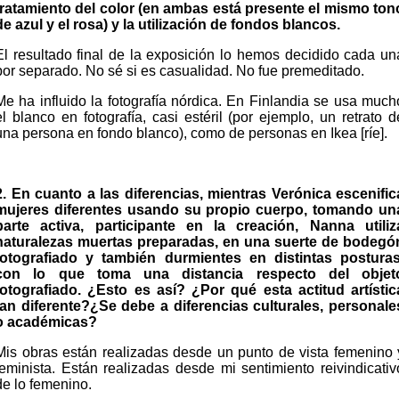
tratamiento del color (en ambas está presente el mismo ton
de azul y el rosa) y la utilización de fondos blancos.
El resultado final de la exposición lo hemos decidido cada un
por separado. No sé si es casualidad. No fue premeditado.
Me ha influido la fotografía nórdica. En Finlandia se usa much
el blanco en fotografía, casi estéril (por ejemplo, un retrato d
una persona en fondo blanco), como de personas en Ikea [ríe].
2. En cuanto a las diferencias, mientras Verónica escenific
mujeres diferentes usando su propio cuerpo, tomando un
parte activa, participante en la creación, Nanna utiliz
naturalezas muertas preparadas, en una suerte de bodegó
fotografiado y también durmientes en distintas posturas
con lo que toma una distancia respecto del objet
fotografiado. ¿Esto es así? ¿Por qué esta actitud artístic
tan diferente?¿Se debe a diferencias culturales, personale
o académicas?
Mis obras están realizadas desde un punto de vista femenino 
feminista. Están realizadas desde mi sentimiento reivindicativ
de lo femenino.