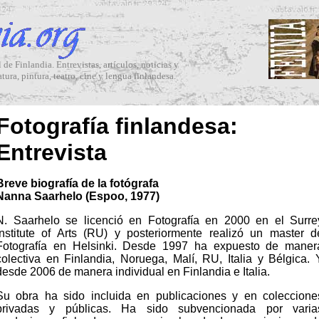
 de Finlandia. Entrevistas, artículos, noticias y
atura, pintura, teatro, cine y lengua finlandesa.
Fotografía finlandesa:
Entrevista
Breve biografía de la fotógrafa
Nanna Saarhelo (Espoo, 1977)
N. Saarhelo se licenció en Fotografía en 2000 en el Surre
Institute of Arts (RU) y posteriormente realizó un master d
Fotografía en Helsinki. Desde 1997 ha expuesto de maner
colectiva en Finlandia, Noruega, Malí, RU, Italia y Bélgica. 
desde 2006 de manera individual en Finlandia e Italia.
Su obra ha sido incluida en publicaciones y en coleccione
privadas y públicas. Ha sido subvencionada por varia