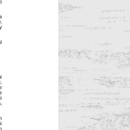
o
a
.
y
l
i
.
r
e
o
,
n
s
n