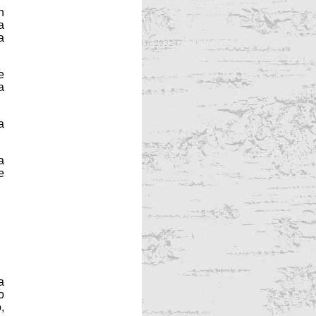
n
a
a
e
a
a
a
e
a
o
,