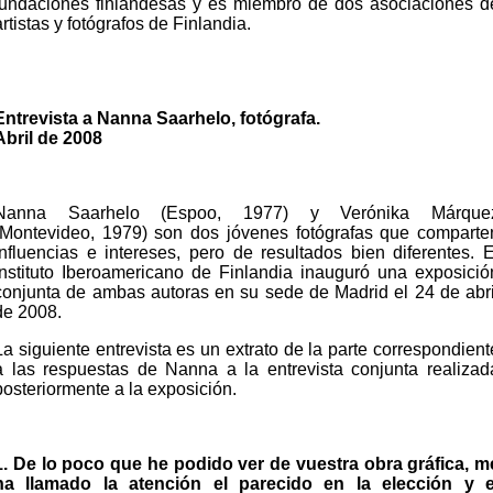
fundaciones finlandesas y es miembro de dos asociaciones d
artistas y fotógrafos de Finlandia.
Entrevista a Nanna Saarhelo, fotógrafa.
Abril de 2008
Nanna Saarhelo (Espoo, 1977) y Verónika Márque
(Montevideo, 1979) son dos jóvenes fotógrafas que comparte
influencias e intereses, pero de resultados bien diferentes. E
Instituto Iberoamericano de Finlandia inauguró una exposició
conjunta de ambas autoras en su sede de Madrid el 24 de abri
de 2008.
La siguiente entrevista es un extrato de la parte correspondient
a las respuestas de Nanna a la entrevista conjunta realizad
posteriormente a la exposición.
1. De lo poco que he podido ver de vuestra obra gráfica, m
ha llamado la atención el parecido en la elección y e