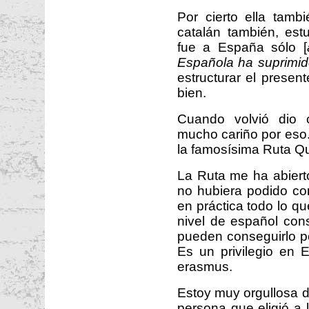
Por cierto ella tam
catalán también, est
fue a España sólo [
Española ha suprimido
estructurar el prese
bien.
Cuando volvió dio 
mucho cariño por eso.
la famosísima Ruta Qu
La Ruta me ha abiert
no hubiera podido con
en práctica todo lo q
nivel de español con
pueden conseguirlo p
Es un privilegio en 
erasmus.
Estoy muy orgullosa 
persona que eligió a