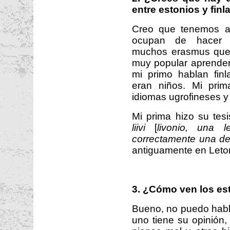
entre estonios y fin
Creo que tenemos a
ocupan de hacer in
muchos erasmus que v
muy popular aprender f
mi primo hablan fin
eran niños. Mi prim
idiomas ugrofineses y 
Mi prima hizo su tes
liivi
[
livonio, una l
correctamente una d
antiguamente en Leton
3. ¿Cómo ven los est
Bueno, no puedo habl
uno tiene su opinión