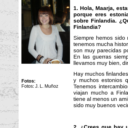
1. Hola, Maarja, est
porque eres estoni
sobre Finlandia. ¿Q
Finlandia?
Siempre hemos sido m
tenemos mucha histor
son muy parecidas po
En las guerras sie
llevamos muy bien, dir
Hay muchos finlandes
y muchos estonios qu
Fotos:
Tenemos intercambios
Fotos: J. L. Muñoz
viajan mucho a Finla
tiene al menos un am
sido muy buenos veci
2. ¿Crees que hay 