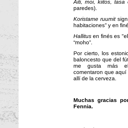
Aiti, moi, kiitos, tasa
paredes).
Koristame ruumit
sign
habitaciones” y en fi
Hallitus
en finés es "el
“moho”.
Por cierto, los esto
baloncesto que del fú
me gusta más el 
comentaron que aquí s
allí de la cerveza.
Muchas gracias por
Fennia.