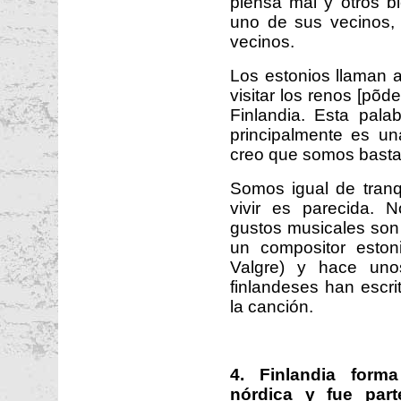
piensa mal y otros b
uno de sus vecinos,
vecinos.
Los estonios llaman a
visitar los renos [põd
Finlandia. Esta pala
principalmente es u
creo que somos bastan
Somos igual de tranq
vivir es parecida. 
gustos musicales son
un compositor eston
Valgre) y hace uno
finlandeses han escrit
la canción.
4. Finlandia for
nórdica y fue part