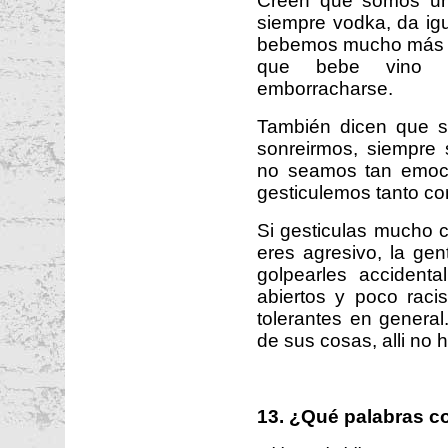
Creen que somos un
siempre vodka, da ig
bebemos mucho más v
que bebe vino p
emborracharse.
También dicen que s
sonreirmos, siempre
no seamos tan emoci
gesticulemos tanto co
Si gesticulas mucho 
eres agresivo, la gen
golpearles acciden
abiertos y poco rac
tolerantes en genera
de sus cosas, alli no h
13. ¿Qué palabras c