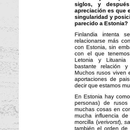
siglos, y despu
apreciación es que 
singularidad y posic
parecido a Estonia?
Finlandia intenta 
relacionarse más con
con Estonia, sin emb
con el que tenemos
Letonia y Lituania
bastante relación 
Muchos rusos viven 
aportaciones de pai
decir que estamos muy
En Estonia hay com
personas) de rusos
muchas cosas en com
mucha influencia d
morcilla (
verivorst
),
sa
también el orden de 